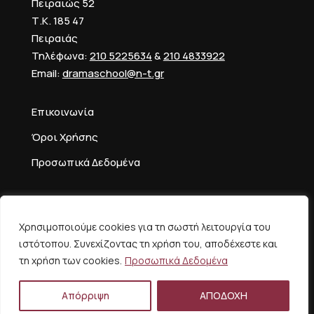
Πειραιώς 52
Τ.Κ. 185 47
Πειραιάς
Τηλέφωνα:
210 5225634
&
210 4833922
Email:
dramaschool@n-t.gr
Επικοινωνία
Όροι Χρήσης
Προσωπικά Δεδομένα
Χρησιμοποιούμε cookies για τη σωστή λειτουργία του
ιστότοπου. Συνεχίζοντας τη χρήση του, αποδέχεστε και
τη χρήση των cookies.
Προσωπικά Δεδομένα
Copyright ©
ΔΡΑΜΑΤΙΚΗ ΣΧΟΛΗ ΕΘΝΙΚΟΥ ΘΕΑΤΡΟΥ
All rights reserved · Υλοποίηση έργου:
INTRAWAY
Απόρριψη
ΑΠΟΔΟΧΗ