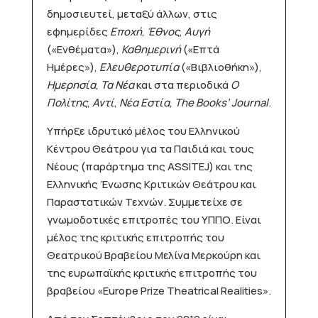
δημοσιευτεί, μεταξύ άλλων, στις
εφημερίδες
Εποχή
,
Έθνος
,
Αυγή
(«Ενθέματα»),
Καθημερινή
(«Επτά
Ημέρες»),
Ελευθεροτυπία
(«Βιβλιοθήκη»),
Ημερησία
,
Τα Νέα
και στα περιοδικά
Ο
Πολίτης
,
Αντί
,
Νέα Εστία
,
The Books’ Journal
.
Υπήρξε ιδρυτικό μέλος του Ελληνικού
Κέντρου Θεάτρου για τα Παιδιά και τους
Νέους (παράρτημα της ASSITEJ) και της
Ελληνικής Ένωσης Κριτικών Θεάτρου και
Παραστατικών Τεχνών. Συμμετείχε σε
γνωμοδοτικές επιτροπές του ΥΠΠΟ. Είναι
μέλος της κριτικής επιτροπής του
Θεατρικού Βραβείου Μελίνα Μερκούρη και
της ευρωπαϊκής κριτικής επιτροπής του
βραβείου «Europe Prize Theatrical Realities».